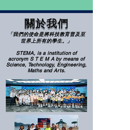
關於我們
​「我們的使命是將科技教育普及至
世界上所有的學生。」
STEMA, is a institution of
acronym S T E M A by means of
Science, Technology, Engineering,
Maths and Arts.