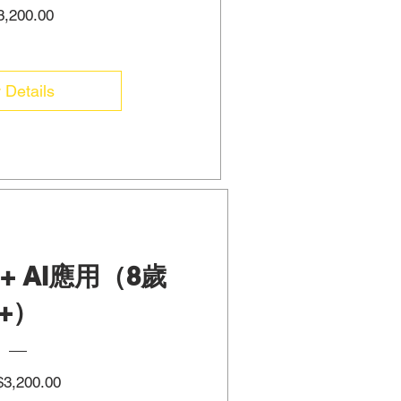
Price
,200.00
 Details
 + AI應用（8歲
+）
Price
3,200.00