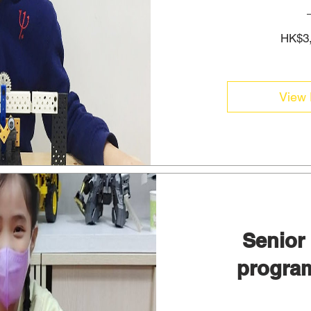
HK$3,
View 
Senior
progr