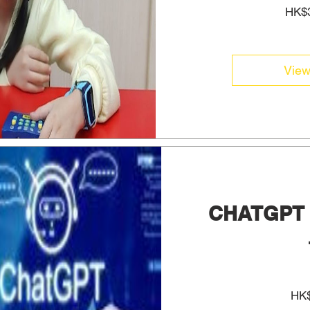
HK$3
View
CHATGPT
HK$