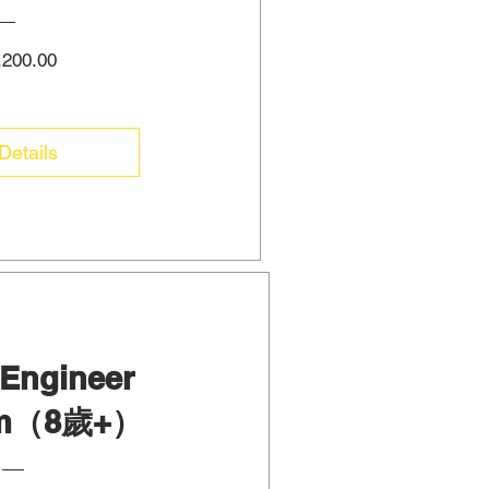
Price
200.00
Details
 Engineer
am（8歲+）