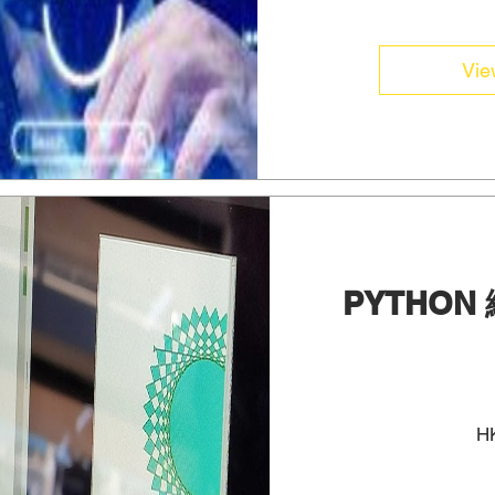
Vie
PYTHON
HK