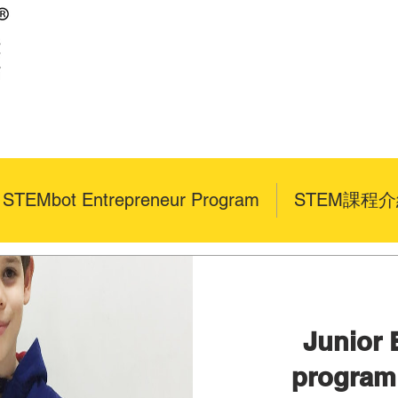
x STEMbot Entrepreneur Program
STEM課程
Junior 
progra