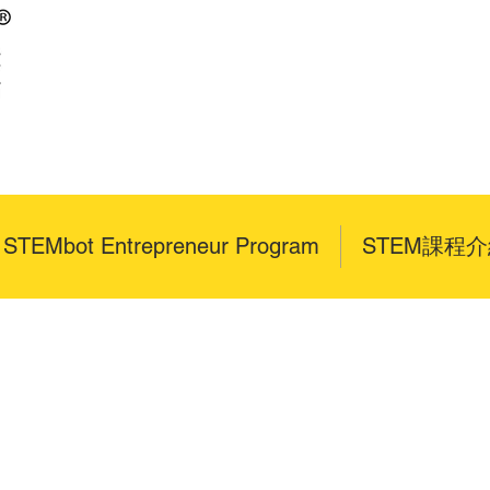
x STEMbot Entrepreneur Program
STEM課程